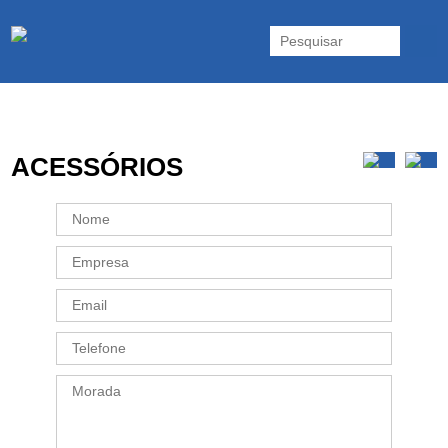
As UPS da Powerwalker são reconhecidas mundialmente. Vasta gama
de UPS Online Monofásicas, Trifásicas, UPS Gaming, UPS Offline,
Inversores e acessórios. Portugal.
ACESSÓRIOS