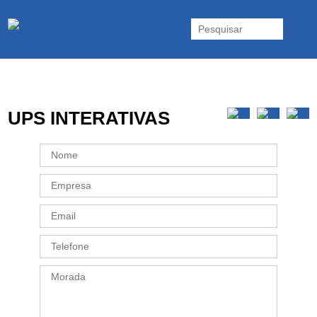
As UPS da Powerwalker são reconhecidas mundialmente. Vasta gama
de UPS Online Monofásicas, Trifásicas, UPS Gaming, UPS Offline,
Inversores e acessórios. Portugal.
UPS INTERATIVAS