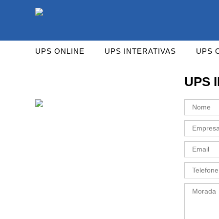
As UPS da Powerwalker são reconhecidas mundialm
UPS ONLINE
UPS INTERATIVAS
UPS 
UPS 