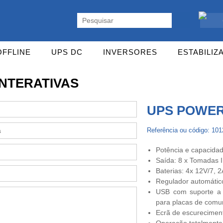
ente. Vasta gama de UPS Online Monofásicas, Trifásicas, UPS Gaming,
OFFLINE
UPS DC
INVERSORES
ESTABILIZ
INTERATIVAS
UPS POWER
Referência ou código: 10
Potência e capacidad
Saída: 8 x Tomadas 
Baterias: 4x 12V/7, 
Regulador automátic
USB com suporte a D
para placas de comu
Ecrã de escurecimen
Operação totalmente 