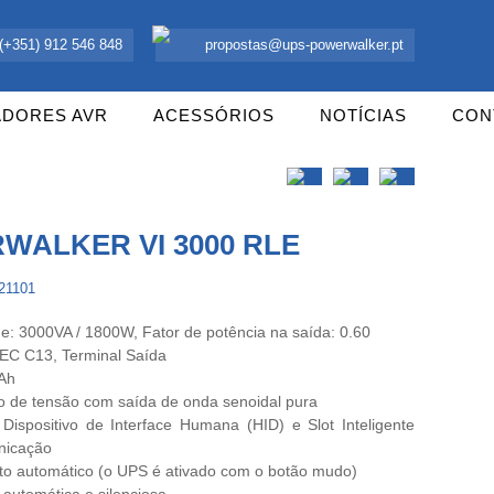
 UPS Offline, Inversores e acessórios. Portugal.
(+351) 912 546 848
propostas@ups-powerwalker.pt
ADORES AVR
ACESSÓRIOS
NOTÍCIAS
CON
WALKER VI 3000 RLE
121101
e: 3000VA / 1800W, Fator de potência na saída: 0.60
IEC C13, Terminal Saída
2Ah
o de tensão com saída de onda senoidal pura
ispositivo de Interface Humana (HID) e Slot Inteligente
nicação
to automático (o UPS é ativado com o botão mudo)
automática e silenciosa