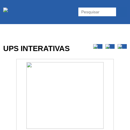
As UPS da Powerwalker são reconhecidas mundialmente. Vasta gama
de UPS Online Monofásicas, Trifásicas, UPS Gaming, UPS Offline,
Inversores e acessórios. Portugal.
UPS INTERATIVAS