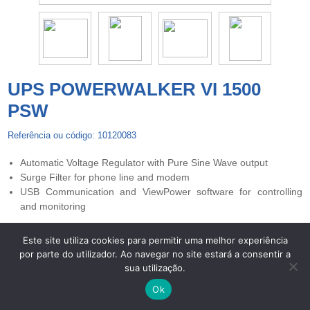
UPS POWERWALKER VI 1500
PSW
Referência ou código: 10120083
Automatic Voltage Regulator with Pure Sine Wave output
Surge Filter for phone line and modem
USB Communication and ViewPower software for controlling
and monitoring
Este site utiliza cookies para permitir uma melhor experiência
por parte do utilizador. Ao navegar no site estará a consentir a
Copyright © 2026 UPS Powerwalker. Todos os direitos
sua utilização.
reservados. -
Centros de Arbitragem
-
Termos de Privacidade e
Proteção de Dados
-
Livro de Reclamações Eletrónico
Ok