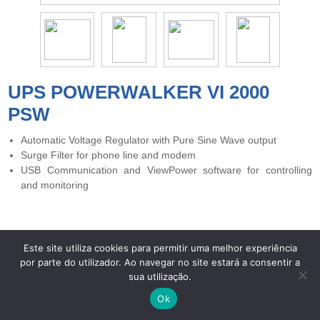
UPS POWERWALKER VI 2000
PSW
Automatic Voltage Regulator with Pure Sine Wave output
Surge Filter for phone line and modem
USB Communication and ViewPower software for controlling
and monitoring
Este site utiliza cookies para permitir uma melhor experiência
por parte do utilizador. Ao navegar no site estará a consentir a
Copyright © 2026 UPS Powerwalker. Todos os direitos
sua utilização.
reservados. -
Centros de Arbitragem
-
Termos de Privacidade e
Proteção de Dados
-
Livro de Reclamações Eletrónico
Ok