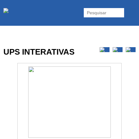
As UPS da Powerwalker são reconhecidas mundialmente. Vasta gama
de UPS Online Monofásicas, Trifásicas, UPS Gaming, UPS Offline,
Inversores e acessórios. Portugal.
UPS INTERATIVAS