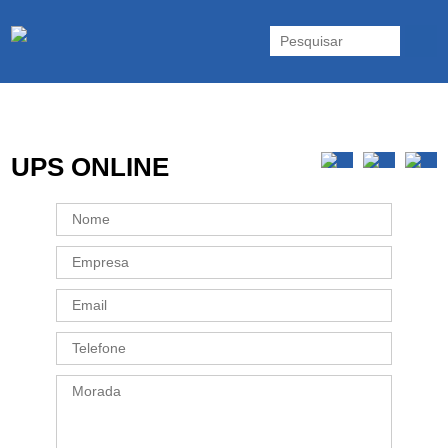
As UPS da Powerwalker são reconhecidas mundialmente. Vasta gama
de UPS Online Monofásicas, Trifásicas, UPS Gaming, UPS Offline,
Inversores e acessórios. Portugal.
UPS ONLINE