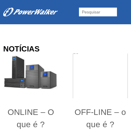
As UPS da Powerwalker são reconhecidas mundialmente. Vasta gama
de UPS Online Monofásicas, Trifásicas, UPS Gaming, UPS Offline,
Inversores e acessórios. Portugal.
NOTÍCIAS
ONLINE – O
OFF-LINE – o
que é ?
que é ?