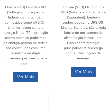
On-line (VFI) Produtos VFI
Off-line (VFD) Os produtos
(Voltage and Frequency
VFD (Voltage and Frequency
Independent), também
Dependent), também
conhecidos como UPS On-
conhecidos como UPS Off-
Line, fornecem sempre
Line ou Stand-by, são a ideia
energia limpa. Têm proteção
básica de um sistema de
contra todos os problemas
alimentação ininterrupta.
de energia padrão na rede e
Eles podem proteger
são construídos com uma
principalmente sua carga
tecnologia de dupla
contra interrupções de
conversão que pré-converte
energia.
toda…
Ver Mais
Ver Mais