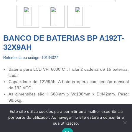
BANCO DE BATERIAS BP A192T-
32X9AH
Referência ou código: 10134027
Bateria para LCD VFI 6000 CT. Inclui 2 cadeias de 16 baterias,
cada
Capacidade de 12V/9Ah. A bateria opera com tensão nominal
de 192 VCC.
As dimensões são H:688mm x W:190mm x D:442mm. Peso:
98,6kg.
Este site utiliza cookies para permitir uma melhor experiência
por parte do utilizador. Ao navegar no site estará a consentir a
Copyright © 2026 UPS Powerwalker. Todos os direitos
sua utilização.
reservados. -
Centros de Arbitragem
-
Termos de Privacidade e