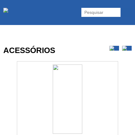
As UPS da Powerwalker são reconhecidas mundialmente. Vasta gama
de UPS Online Monofásicas, Trifásicas, UPS Gaming, UPS Offline,
Inversores e acessórios. Portugal.
ACESSÓRIOS