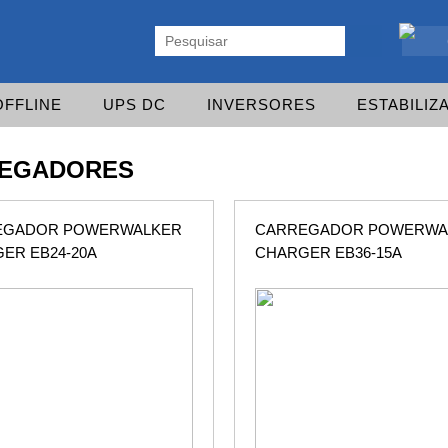
ente. Vasta gama de UPS Online Monofásicas, Trifásicas, UPS Gaming,
OFFLINE
UPS DC
INVERSORES
ESTABILIZ
EGADORES
EGADOR POWERWALKER
CARREGADOR POWERWA
ER EB24-20A
CHARGER EB36-15A