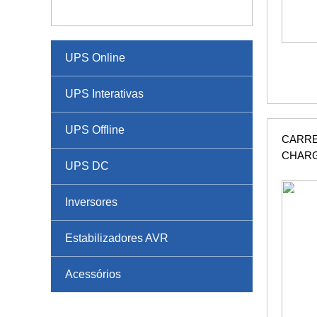
UPS Online
UPS Interativas
UPS Offline
CARR
CHARG
UPS DC
Inversores
Estabilizadores AVR
Acessórios