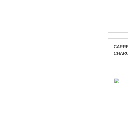
CARR
CHARG