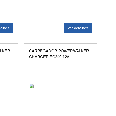
talhes
Ver detalhes
LKER
CARREGADOR POWERWALKER
CHARGER EC240-12A