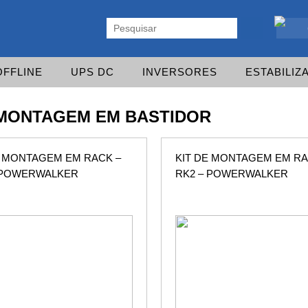
ente. Vasta gama de UPS Online Monofásicas, Trifásicas, UPS Gaming,
OFFLINE
UPS DC
INVERSORES
ESTABILIZ
 MONTAGEM EM BASTIDOR
E MONTAGEM EM RACK –
KIT DE MONTAGEM EM RA
 POWERWALKER
RK2 – POWERWALKER