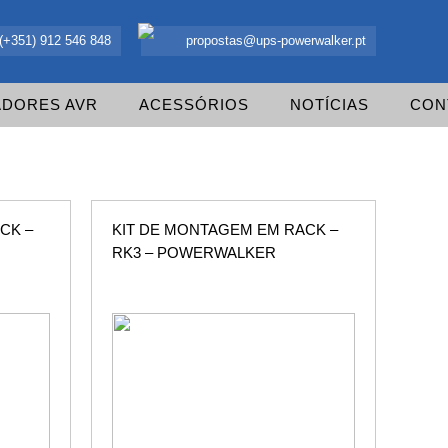
 UPS Offline, Inversores e acessórios. Portugal.
(+351) 912 546 848
propostas@ups-powerwalker.pt
ADORES AVR
ACESSÓRIOS
NOTÍCIAS
CON
CK –
KIT DE MONTAGEM EM RACK –
RK3 – POWERWALKER