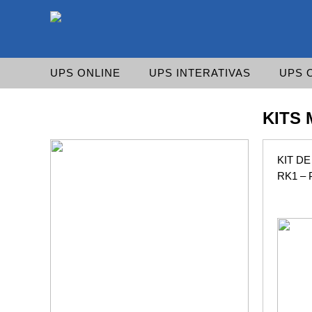
As UPS da Powerwalker são reconhecidas mundialm
UPS ONLINE
UPS INTERATIVAS
UPS 
KITS
KIT D
RK1 –