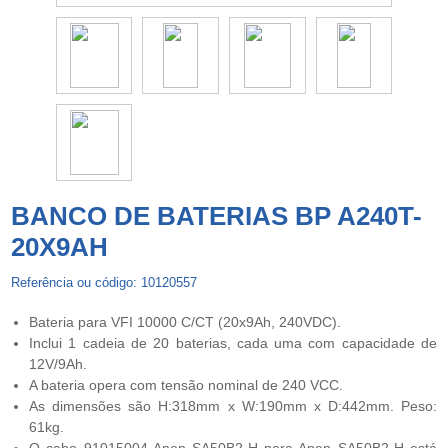
BANCO DE BATERIAS BP A240T-
20X9AH
Referência ou código: 10120557
Bateria para VFI 10000 C/CT (20x9Ah, 240VDC).
Inclui 1 cadeia de 20 baterias, cada uma com capacidade de
12V/9Ah.
A bateria opera com tensão nominal de 240 VCC.
As dimensões são H:318mm x W:190mm x D:442mm. Peso:
61kg.
O cabo 91015004 Anen SA50B2-H para Anen SA50B2-H está