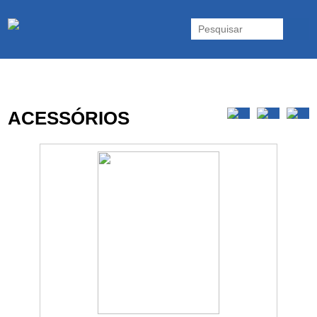
As UPS da Powerwalker são reconhecidas mundialmente. Vasta gama
de UPS Online Monofásicas, Trifásicas, UPS Gaming, UPS Offline,
Inversores e acessórios. Portugal.
ACESSÓRIOS