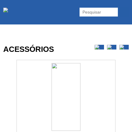
As UPS da Powerwalker são reconhecidas mundialmente. Vasta gama
de UPS Online Monofásicas, Trifásicas, UPS Gaming, UPS Offline,
Inversores e acessórios. Portugal.
ACESSÓRIOS