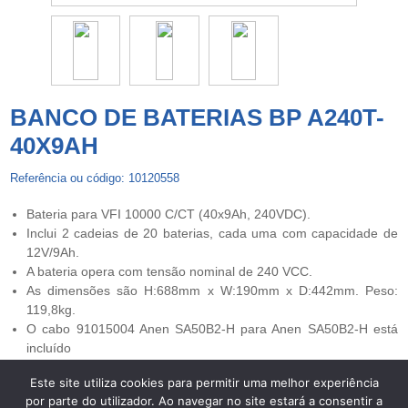
BANCO DE BATERIAS BP A240T-
40X9AH
Referência ou código: 10120558
Bateria para VFI 10000 C/CT (40x9Ah, 240VDC).
Inclui 2 cadeias de 20 baterias, cada uma com capacidade de
12V/9Ah.
A bateria opera com tensão nominal de 240 VCC.
As dimensões são H:688mm x W:190mm x D:442mm. Peso:
119,8kg.
O cabo 91015004 Anen SA50B2-H para Anen SA50B2-H está
incluído
Este site utiliza cookies para permitir uma melhor experiência
por parte do utilizador. Ao navegar no site estará a consentir a