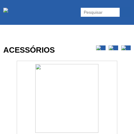
As UPS da Powerwalker são reconhecidas mundialmente. Vasta gama
de UPS Online Monofásicas, Trifásicas, UPS Gaming, UPS Offline,
Inversores e acessórios. Portugal.
ACESSÓRIOS