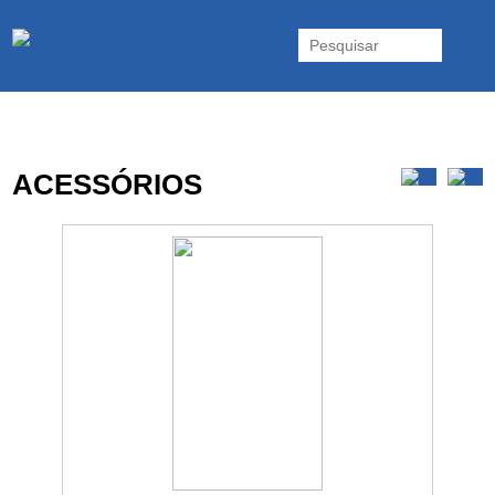
As UPS da Powerwalker são reconhecidas mundialmente. Vasta gama
de UPS Online Monofásicas, Trifásicas, UPS Gaming, UPS Offline,
Inversores e acessórios. Portugal.
ACESSÓRIOS