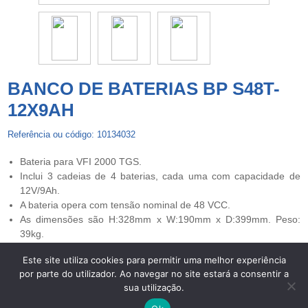
BANCO DE BATERIAS BP S48T-
12X9AH
Referência ou código: 10134032
Bateria para VFI 2000 TGS.
Inclui 3 cadeias de 4 baterias, cada uma com capacidade de
12V/9Ah.
A bateria opera com tensão nominal de 48 VCC.
As dimensões são H:328mm x W:190mm x D:399mm. Peso:
39kg.
Este site utiliza cookies para permitir uma melhor experiência
por parte do utilizador. Ao navegar no site estará a consentir a
Copyright © 2026 UPS Powerwalker. Todos os direitos
sua utilização.
reservados. -
Centros de Arbitragem
-
Termos de Privacidade e