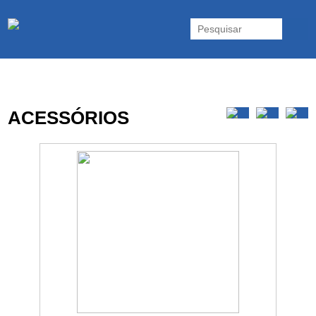
As UPS da Powerwalker são reconhecidas mundialmente. Vasta gama
de UPS Online Monofásicas, Trifásicas, UPS Gaming, UPS Offline,
Inversores e acessórios. Portugal.
ACESSÓRIOS