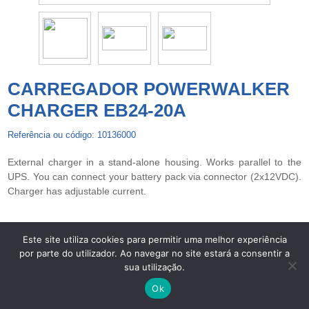
CARREGADOR POWERWALKER
CHARGER EB24-20A
Referência ou código: 10136000
External charger in a stand-alone housing. Works parallel to the
UPS. You can connect your battery pack via connector (2x12VDC).
Charger has adjustable current.
Este site utiliza cookies para permitir uma melhor experiência
por parte do utilizador. Ao navegar no site estará a consentir a
Copyright © 2026 UPS Powerwalker. Todos os direitos
sua utilização.
reservados. -
Centros de Arbitragem
-
Termos de Privacidade e
Proteção de Dados
-
Livro de Reclamações Eletrónico
Ok