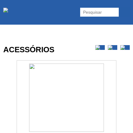
As UPS da Powerwalker são reconhecidas mundialmente. Vasta gama
de UPS Online Monofásicas, Trifásicas, UPS Gaming, UPS Offline,
Inversores e acessórios. Portugal.
ACESSÓRIOS