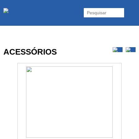
As UPS da Powerwalker são reconhecidas mundialmente. Vasta gama
de UPS Online Monofásicas, Trifásicas, UPS Gaming, UPS Offline,
Inversores e acessórios. Portugal.
ACESSÓRIOS