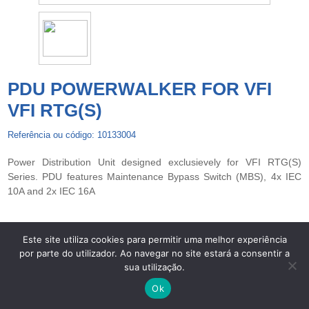
PDU POWERWALKER FOR VFI
VFI RTG(S)
Referência ou código: 10133004
Power Distribution Unit designed exclusievely for VFI RTG(S)
Series. PDU features Maintenance Bypass Switch (MBS), 4x IEC
10A and 2x IEC 16A
Este site utiliza cookies para permitir uma melhor experiência
por parte do utilizador. Ao navegar no site estará a consentir a
Copyright © 2026 UPS Powerwalker. Todos os direitos
sua utilização.
reservados. -
Centros de Arbitragem
-
Termos de Privacidade e
Proteção de Dados
-
Livro de Reclamações Eletrónico
Ok