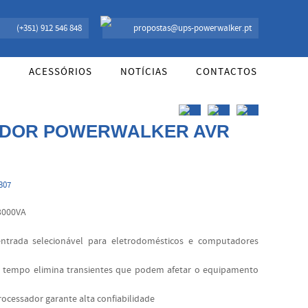
S Offline, Inversores e acessórios. Portugal.
(+351) 912 546 848
propostas@ups-powerwalker.pt
R
ACESSÓRIOS
NOTÍCIAS
CONTACTOS
ADOR POWERWALKER AVR
307
3000VA
ntrada selecionável para eletrodomésticos e computadores
e tempo elimina transientes que podem afetar o equipamento
ocessador garante alta confiabilidade