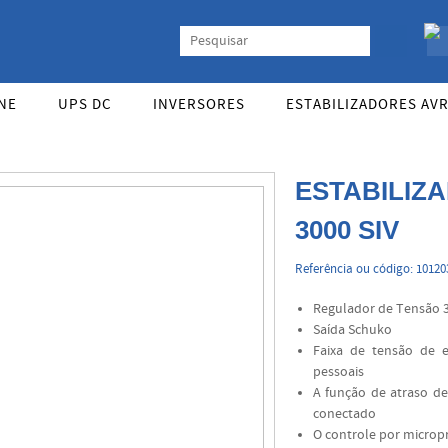
almente. Vasta gama de UPS Online Monofásicas, Trifásicas, UPS Gaming, UP
NE
UPS DC
INVERSORES
ESTABILIZADORES AV
ESTABILIZ
3000 SIV
Referência ou código: 10120
Regulador de Tensão 
Saída Schuko
Faixa de tensão de e
pessoais
A função de atraso d
conectado
O controle por micropr