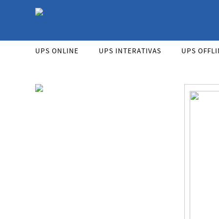
As UPS da Powerwalker são reconhecidas mundi
UPS ONLINE
UPS INTERATIVAS
UPS OFFLI