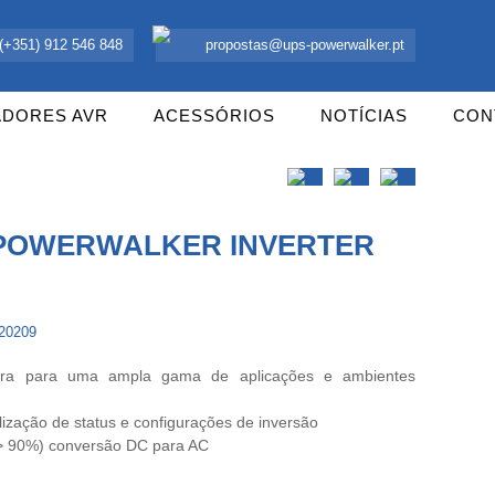
 UPS Offline, Inversores e acessórios. Portugal.
(+351) 912 546 848
propostas@ups-powerwalker.pt
ADORES AVR
ACESSÓRIOS
NOTÍCIAS
CON
POWERWALKER INVERTER
120209
ura para uma ampla gama de aplicações e ambientes
lização de status e configurações de inversão
(> 90%) conversão DC para AC