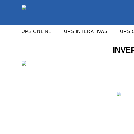
As UPS da Powerwalker são reconhecidas mundialm
UPS ONLINE
UPS INTERATIVAS
UPS 
INVE