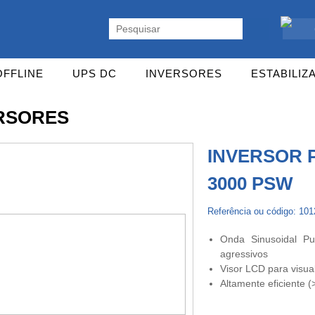
ente. Vasta gama de UPS Online Monofásicas, Trifásicas, UPS Gaming,
OFFLINE
UPS DC
INVERSORES
ESTABILIZ
RSORES
INVERSOR 
3000 PSW
Referência ou código: 10
Onda Sinusoidal P
agressivos
Visor LCD para visua
Altamente eficiente 