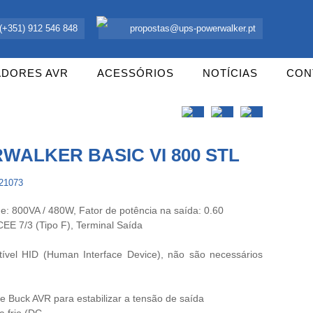
 UPS Offline, Inversores e acessórios. Portugal.
(+351) 912 546 848
propostas@ups-powerwalker.pt
ADORES AVR
ACESSÓRIOS
NOTÍCIAS
CON
WALKER BASIC VI 800 STL
121073
e: 800VA / 480W, Fator de potência na saída: 0.60
EE 7/3 (Tipo F), Terminal Saída
vel HID (Human Interface Device), não são necessários
 Buck AVR para estabilizar a tensão de saída
 frio (DC