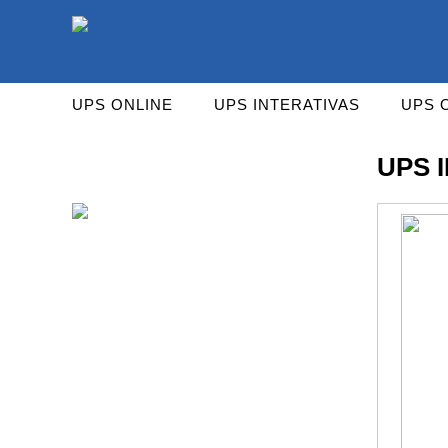
As UPS da Powerwalker são reconhecidas mundialm
UPS ONLINE
UPS INTERATIVAS
UPS 
UPS 