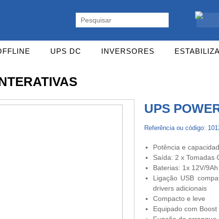
ente. Vasta gama de UPS Online Monofásicas, Trifásicas, UPS Gaming,
OFFLINE
UPS DC
INVERSORES
ESTABILIZ
INTERATIVAS
UPS POWER
Referência ou código: 10
Potência e capacidad
Saída: 2 x Tomadas C
Baterias: 1x 12V/9Ah
Ligação USB compatí
drivers adicionais
Compacto e leve
Equipado com Boost e
Função de arranque a