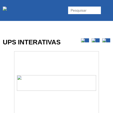
As UPS da Powerwalker são reconhecidas mundialmente. Vasta gama
de UPS Online Monofásicas, Trifásicas, UPS Gaming, UPS Offline,
Inversores e acessórios. Portugal.
UPS INTERATIVAS