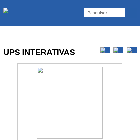
As UPS da Powerwalker são reconhecidas mundialmente. Vasta gama
de UPS Online Monofásicas, Trifásicas, UPS Gaming, UPS Offline,
Inversores e acessórios. Portugal.
UPS INTERATIVAS