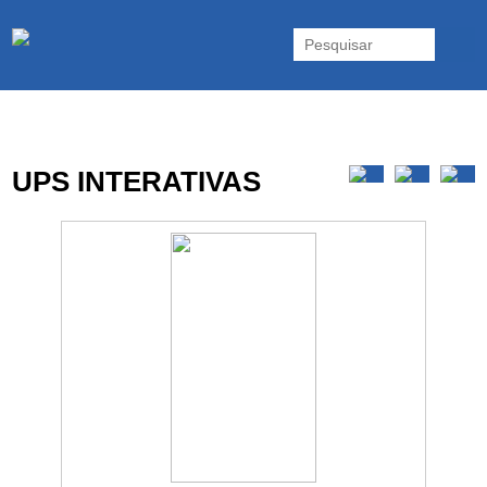
As UPS da Powerwalker são reconhecidas mundialmente. Vasta gama
de UPS Online Monofásicas, Trifásicas, UPS Gaming, UPS Offline,
Inversores e acessórios. Portugal.
UPS INTERATIVAS