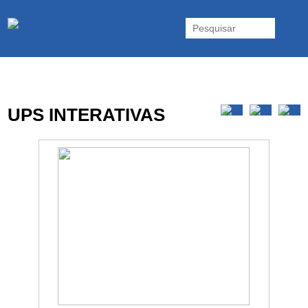
As UPS da Powerwalker são reconhecidas mundialmente. Vasta gama
de UPS Online Monofásicas, Trifásicas, UPS Gaming, UPS Offline,
Inversores e acessórios. Portugal.
UPS INTERATIVAS