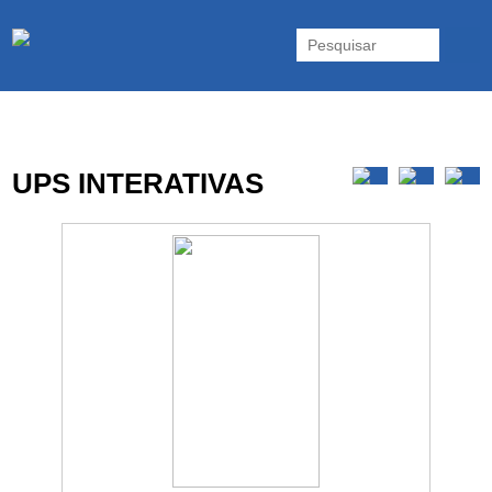
As UPS da Powerwalker são reconhecidas mundialmente. Vasta gama
de UPS Online Monofásicas, Trifásicas, UPS Gaming, UPS Offline,
Inversores e acessórios. Portugal.
UPS INTERATIVAS