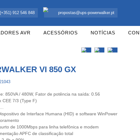
 UPS Offline, Inversores e acessórios. Portugal.
(+351) 912 546 848
propostas@ups-powerwalker.pt
ADORES AVR
ACESSÓRIOS
NOTÍCIAS
CON
WALKER VI 850 GX
121043
e: 850VA / 480W, Fator de potência na saída: 0.56
x CEE 7/3 (Type F)
h…
ispositivo de Interface Humana (HID) e software WinPower
itoramento
e surto de 1000Mbps para linha telefônica e modem
imentação APFC de classificação total
 2-4h a 90%