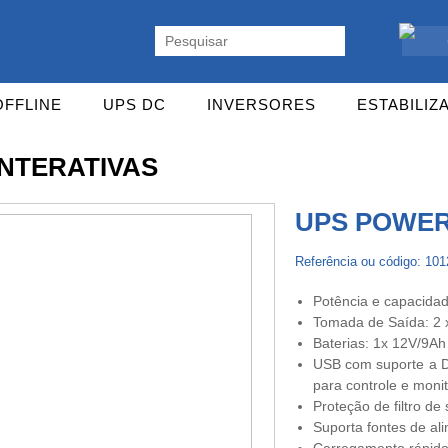
ente. Vasta gama de UPS Online Monofásicas, Trifásicas, UPS Gaming,
OFFLINE
UPS DC
INVERSORES
ESTABILIZ
INTERATIVAS
UPS POWER
Referência ou código: 10
Potência e capacidad
Tomada de Saída: 2 
Baterias: 1x 12V/9A
USB com suporte a D
para controle e mon
Proteção de filtro d
Suporta fontes de al
Carregamento rápido