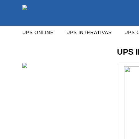
As UPS da Powerwalker são reconhecidas mundialm
UPS ONLINE
UPS INTERATIVAS
UPS 
UPS 