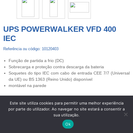
UPS POWERWALKER VFD 400
IEC
Referência ou código: 10120403
Função de partida a frio (DC)
Sobrecarga e proteção contra descarga da bateria
Soquetes do tipo IEC com cabo de entrada CEE 7/7 (Universal
da UE) ou BS 1363 (Reino Unido) disponível
montável na parede
Este site utiliza cookies para permitir uma melhor experiência
por parte do utilizador. Ao navegar no site estará a consentir a
Copyright © 2026 UPS Powerwalker. Todos os direitos
sua utilização.
reservados. -
Centros de Arbitragem
-
Termos de Privacidade e
Proteção de Dados
-
Livro de Reclamações Eletrónico
Ok