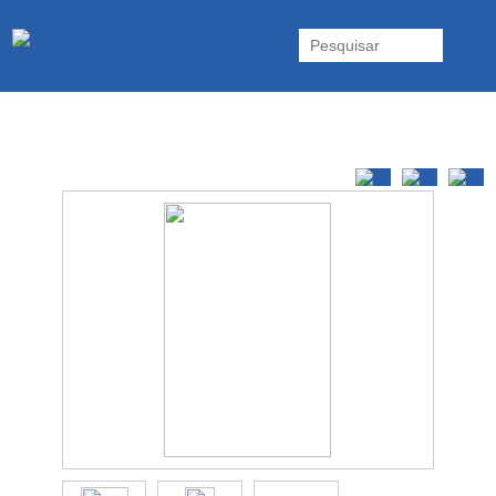
As UPS da Powerwalker são reconhecidas mundialmente. Vasta gama
de UPS Online Monofásicas, Trifásicas, UPS Gaming, UPS Offline,
Inversores e acessórios. Portugal.