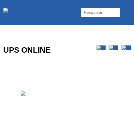
As UPS da Powerwalker são reconhecidas mundialmente. Vasta gama
de UPS Online Monofásicas, Trifásicas, UPS Gaming, UPS Offline,
Inversores e acessórios. Portugal.
UPS ONLINE