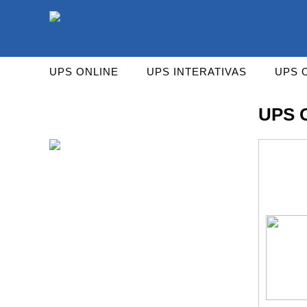
As UPS da Powerwalker são reconhecidas mundialm
UPS ONLINE
UPS INTERATIVAS
UPS 
UPS 