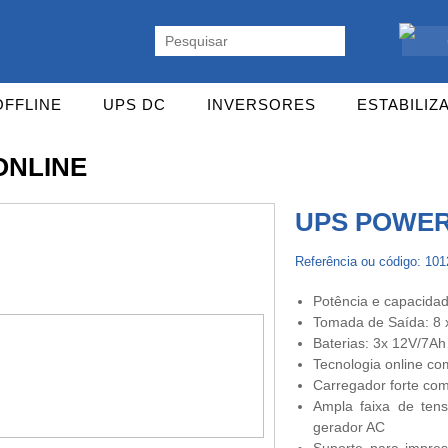
ente. Vasta gama de UPS Online Monofásicas, Trifásicas, UPS Gaming,
OFFLINE
UPS DC
INVERSORES
ESTABILIZ
ONLINE
UPS POWER
Referência ou código: 10
Potência e capacidad
Tomada de Saída: 8 
Baterias: 3x 12V/7A
Tecnologia online com
Carregador forte com
Ampla faixa de ten
gerador AC
Suporte para impres