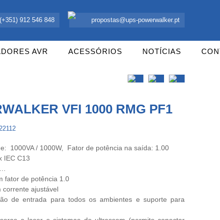
 UPS Offline, Inversores e acessórios. Portugal.
(+351) 912 546 848
propostas@ups-powerwalker.pt
ADORES AVR
ACESSÓRIOS
NOTÍCIAS
CON
WALKER VFI 1000 RMG PF1
122112
e: 1000VA / 1000W, Fator de potência na saída: 1.00
x IEC C13
h…
 fator de potência 1.0
 corrente ajustável
são de entrada para todos os ambientes e suporte para
soras a laser e sistemas de ultrassom (permite conectar