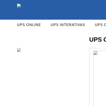
As UPS da Powerwalker são reconhecidas mundialm
UPS ONLINE
UPS INTERATIVAS
UPS 
UPS 