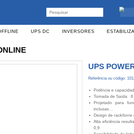
ente. Vasta gama de UPS Online Monofásicas, Trifásicas, UPS Gaming,
OFFLINE
UPS DC
INVERSORES
ESTABILIZ
ONLINE
UPS POWER
Referência ou código: 10
Potência e capacidad
Tomada de Saída: 8
Projetado para fun
inclusas…
Design de rack/torre
Alta eficiência resu
0,9
Sensibilidade de linh