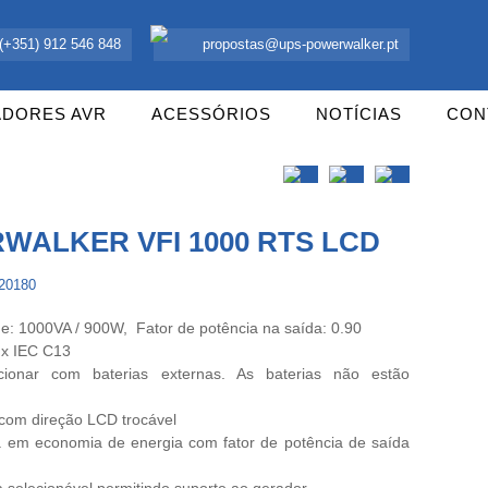
 UPS Offline, Inversores e acessórios. Portugal.
(+351) 912 546 848
propostas@ups-powerwalker.pt
ADORES AVR
ACESSÓRIOS
NOTÍCIAS
CON
WALKER VFI 1000 RTS LCD
120180
e: 1000VA / 900W, Fator de potência na saída: 0.90
 x IEC C13
cionar com baterias externas. As baterias não estão
 com direção LCD trocável
lta em economia de energia com fator de potência de saída
a selecionável permitindo suporte ao gerador