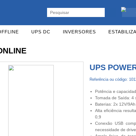
ente. Vasta gama de UPS Online Monofásicas, Trifásicas, UPS Gaming,
OFFLINE
UPS DC
INVERSORES
ESTABILIZ
ONLINE
UPS POWER
Referência ou código: 10
Potência e capacidad
Tomada de Saída: 4 
Baterias: 2x 12V/9A
Alta eficiência resu
0,9
Conexão USB compat
necessidade de drive
Ampla faixa de ten