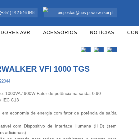
 UPS Offline, Inversores e acessórios. Portugal.
(+351) 912 546 848
propostas@ups-powerwalker.pt
ADORES AVR
ACESSÓRIOS
NOTÍCIAS
CON
WALKER VFI 1000 TGS
122044
e: 1000VA / 900W Fator de potência na saída: 0.90
x IEC C13
h…
lta em economia de energia com fator de potência de saída
ível com Dispositivo de Interface Humana (HID) (sem
rs adicionais)
são de entrada para todos os ambientes e suporte para