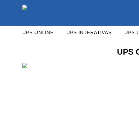
As UPS da Powerwalker são reconhecidas mundialm
UPS ONLINE
UPS INTERATIVAS
UPS 
UPS 