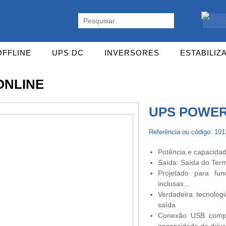
ente. Vasta gama de UPS Online Monofásicas, Trifásicas, UPS Gaming,
OFFLINE
UPS DC
INVERSORES
ESTABILIZ
ONLINE
UPS POWER
Referência ou código: 10
Potência e capacidad
Saída: Saída do Term
Projetado para fun
inclusas…
Verdadeira tecnolog
saída
Conexão USB compat
necessidade de drive