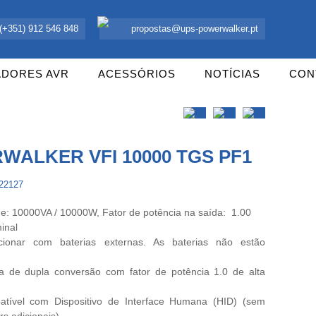
 UPS Offline, Inversores e acessórios. Portugal.
(+351) 912 546 848
propostas@ups-powerwalker.pt
ADORES AVR
ACESSÓRIOS
NOTÍCIAS
CON
WALKER VFI 10000 TGS PF1
122127
e: 10000VA / 10000W, Fator de potência na saída: 1.00
inal
cionar com baterias externas. As baterias não estão
ia de dupla conversão com fator de potência 1.0 de alta
ível com Dispositivo de Interface Humana (HID) (sem
rs adicionais)