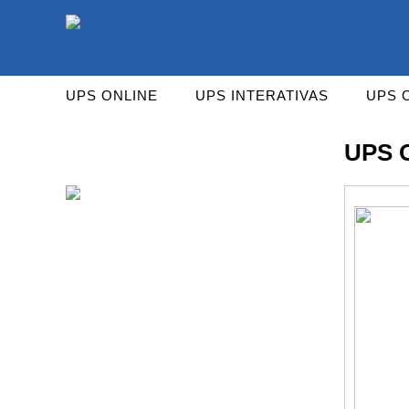
As UPS da Powerwalker são reconhecidas mundialm
UPS ONLINE
UPS INTERATIVAS
UPS 
UPS 