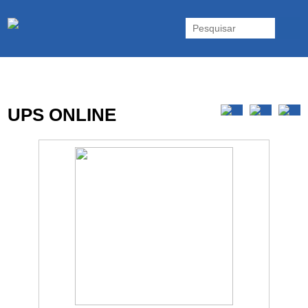
As UPS da Powerwalker são reconhecidas mundialmente. Vasta gama
de UPS Online Monofásicas, Trifásicas, UPS Gaming, UPS Offline,
Inversores e acessórios. Portugal.
UPS ONLINE