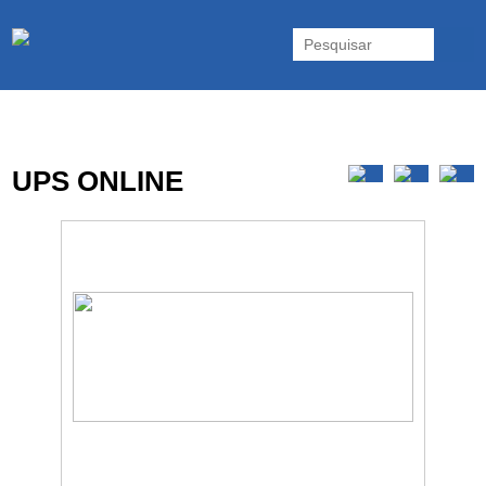
As UPS da Powerwalker são reconhecidas mundialmente. Vasta gama
de UPS Online Monofásicas, Trifásicas, UPS Gaming, UPS Offline,
Inversores e acessórios. Portugal.
UPS ONLINE