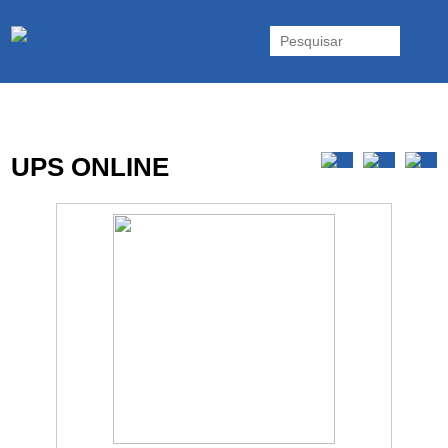
As UPS da Powerwalker são reconhecidas mundialmente. Vasta gama
de UPS Online Monofásicas, Trifásicas, UPS Gaming, UPS Offline,
Inversores e acessórios. Portugal.
UPS ONLINE