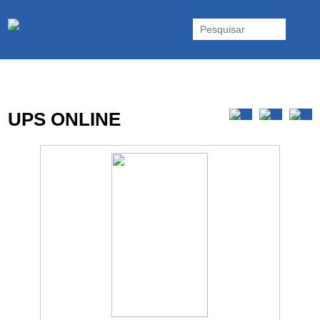
As UPS da Powerwalker são reconhecidas mundialmente. Vasta gama
de UPS Online Monofásicas, Trifásicas, UPS Gaming, UPS Offline,
Inversores e acessórios. Portugal.
UPS ONLINE