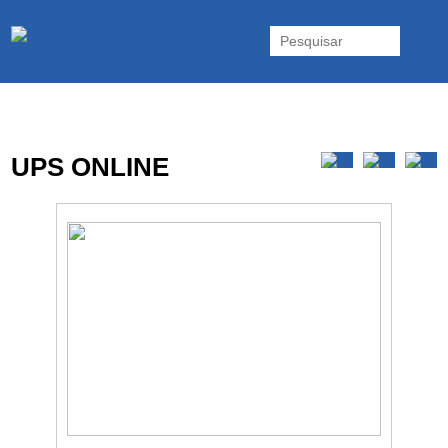
As UPS da Powerwalker são reconhecidas mundialmente. Vasta gama
de UPS Online Monofásicas, Trifásicas, UPS Gaming, UPS Offline,
Inversores e acessórios. Portugal.
UPS ONLINE