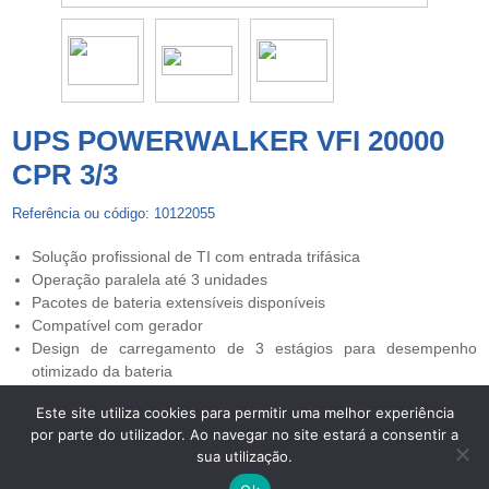
UPS POWERWALKER VFI 20000
CPR 3/3
Referência ou código: 10122055
Solução profissional de TI com entrada trifásica
Operação paralela até 3 unidades
Pacotes de bateria extensíveis disponíveis
Compatível com gerador
Design de carregamento de 3 estágios para desempenho
otimizado da bateria
Este site utiliza cookies para permitir uma melhor experiência
por parte do utilizador. Ao navegar no site estará a consentir a
Copyright © 2026 UPS Powerwalker. Todos os direitos
sua utilização.
reservados. -
Centros de Arbitragem
-
Termos de Privacidade e