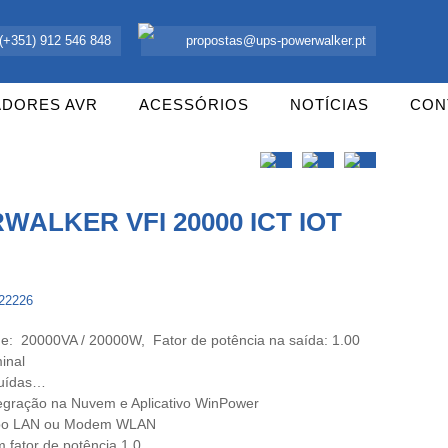
 UPS Offline, Inversores e acessórios. Portugal.
(+351) 912 546 848
propostas@ups-powerwalker.pt
ADORES AVR
ACESSÓRIOS
NOTÍCIAS
CON
ALKER VFI 20000 ICT IOT
122226
de: 20000VA / 20000W, Fator de potência na saída: 1.00
inal
luídas…
egração na Nuvem e Aplicativo WinPower
abo LAN ou Modem WLAN
 fator de potência 1.0