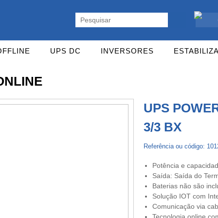
ente. Vasta gama de UPS Online Monofásicas, Trifásicas, UPS Gaming,
OFFLINE
UPS DC
INVERSORES
ESTABILIZ
ONLINE
UPS POWERW
3/3 BX
Referência ou código: 10
Potência e capacida
Saída: Saída do Term
Baterias não são inc
Solução IOT com Int
Comunicação via c
Tecnologia online com