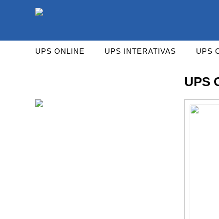
As UPS da Powerwalker são reconhecidas mundialm
UPS ONLINE
UPS INTERATIVAS
UPS 
UPS 