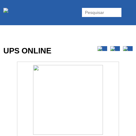
As UPS da Powerwalker são reconhecidas mundialmente. Vasta gama
de UPS Online Monofásicas, Trifásicas, UPS Gaming, UPS Offline,
Inversores e acessórios. Portugal.
UPS ONLINE