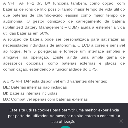
A VFI TAP PF1 3/3 BX funciona também, como opção, com
baterias de íons de lítio possibilitando maior tempo de vida útil do
que baterias de chumbo-ácido eassim como maior tempo de
autonomia. O gestor otimizado de carregamento de bateria
(Optimized Battery Management – OBM) ajuda a estender a vida
útil das baterias em 50%.
A solução de bateria pode ser personalizada para satisfazer as
necessidades individuais de autonomia. O LCD a côres é sensível
ao toque, tem 5 polegadas e fornece um interface simples e
amigável na operação. Existe ainda uma ampla gama de
acessórios opcionais, como baterias externas e placas de
comunicação, estendendo a funcionalidade do UPS.
A UPS VFI TAP está disponível em 3 variantes diferentes:
BE:
Baterias internas não incluídas
BI:
Baterias internas incluídas
BX:
Compatível apenas com baterias externas
Este site utiliza cookies para permitir uma melhor experiência
por parte do utilizador. Ao navegar no site estará a consentir a
Copyright © 2026 UPS Powerwalker. Todos os direitos
sua utilização.
reservados. -
Centros de Arbitragem
-
Termos de Privacidade e