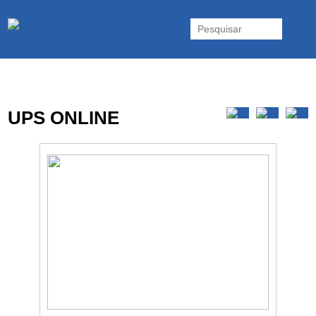
As UPS da Powerwalker são reconhecidas mundialmente. Vasta gama
de UPS Online Monofásicas, Trifásicas, UPS Gaming, UPS Offline,
Inversores e acessórios. Portugal.
UPS ONLINE