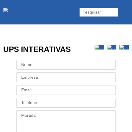
As UPS da Powerwalker são reconhecidas mundialmente. Vasta gama
de UPS Online Monofásicas, Trifásicas, UPS Gaming, UPS Offline,
Inversores e acessórios. Portugal.
UPS INTERATIVAS